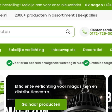
te bestelling? Meld je aan voor onze nieuwsbrief
02 dagen • 13 
l.nl
2000+ producten in assortiment |
Bekijk alles
Klantenservi
ucten
0172-729-0
g
Zakelijke verlichting
Inbouwspots
Decoratief
S
Voor 15:00 besteld = volgende werkdag in huis
Gratis bezorgi
Efficiënte verlichting voor magazijnen en
distributiecentra
Ga naar producten