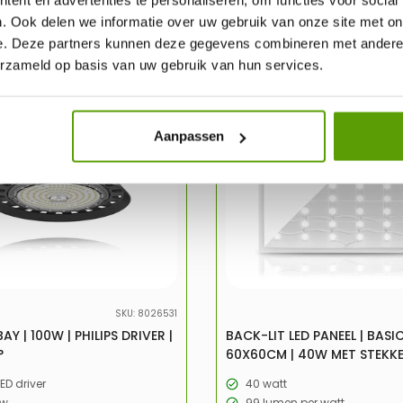
. Ook delen we informatie over uw gebruik van onze site met on
e. Deze partners kunnen deze gegevens combineren met andere i
erzameld op basis van uw gebruik van hun services.
-47%
UITV
Aanpassen
SKU: 8026531
AY | 100W | PHILIPS DRIVER |
BACK-LIT LED PANEEL | BASIC
°
60X60CM | 40W MET STEKK
LED driver
40 watt
/w
99 lumen per watt