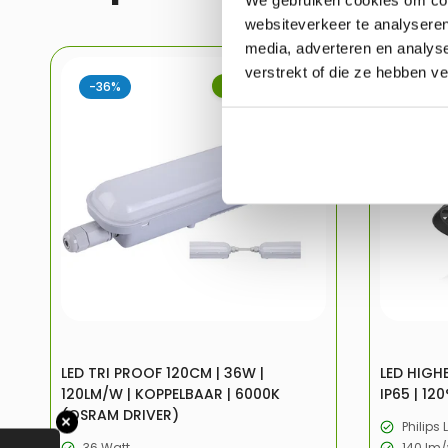
websiteverkeer te analyseren
media, adverteren en analys
verstrekt of die ze hebben v
-36%
UITVERKOOP
-32%
LED TRI PROOF 120CM | 36W |
LED HIGHB
120LM/W | KOPPELBAAR | 6000K
IP65 | 120
(OSRAM DRIVER)
✕
Philips 
36 Watt
140 lm