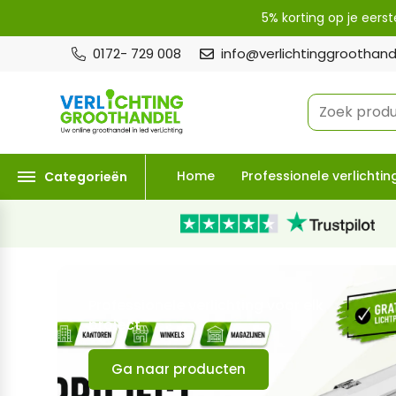
5% korting op je eers
0172- 729 008
info@verlichtinggroothande
Zoek prod
Home
Professionele verlichtin
Categorieën
Professionele verlichting voor elk
project
Ga naar producten