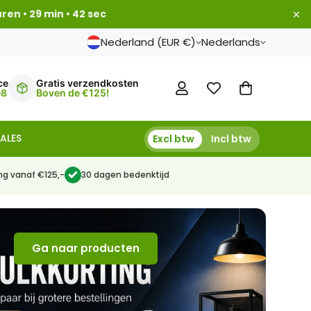
uren • 29 min • 42 sec
✕
Nederland (EUR €)
Nederlands
ce
Gratis verzendkosten
08
Boven de €125!
ALES
Excl btw
Incl btw
ng vanaf €125,-
30 dagen bedenktijd
Ga naar producten