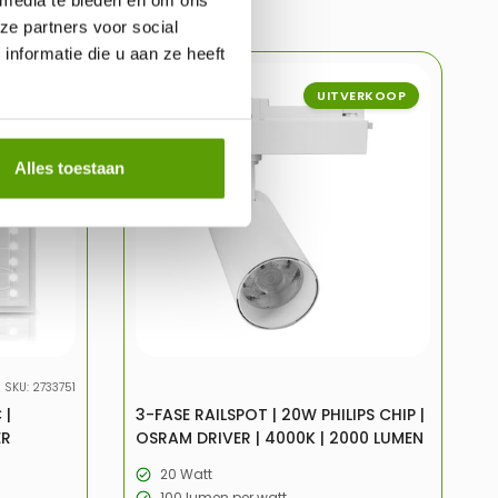
ze partners voor social
nformatie die u aan ze heeft
ERKOOP
-31%
UITVERKOOP
Alles toestaan
SKU: 2733751
 |
3-FASE RAILSPOT | 20W PHILIPS CHIP |
ER
OSRAM DRIVER | 4000K | 2000 LUMEN
20 Watt
100 lumen per watt