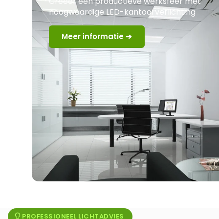
Creëer een productieve werksfeer met
hoogwaardige LED-kantoorverlichting
Meer informatie ➔
PROFESSIONEEL LICHTADVIES