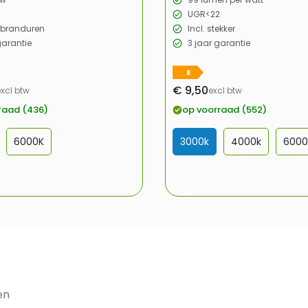
UGR<22
 branduren
Incl. stekker
garantie
3 jaar garantie
E
€ 9,50
excl btw
excl btw
rijs
Verkoopprijs
raad (436)
op voorraad (552)
6000K
3000k
4000k
6000
en