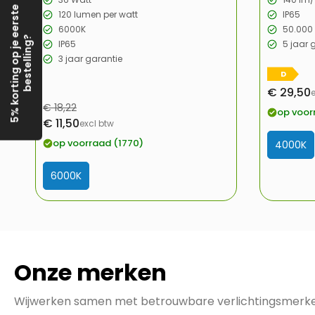
5% korting op je eerste
120 lumen per watt
IP65
6000K
50.000
bestelling?
IP65
5 jaar 
3 jaar garantie
D
€ 29,50
Verkoopp
Normale
€ 18,22
op voor
Verkoopprijs
€ 11,50
prijs
excl btw
op voorraad (1770)
4000K
6000K
Onze merken
Wijwerken samen met betrouwbare verlichtingsmerk