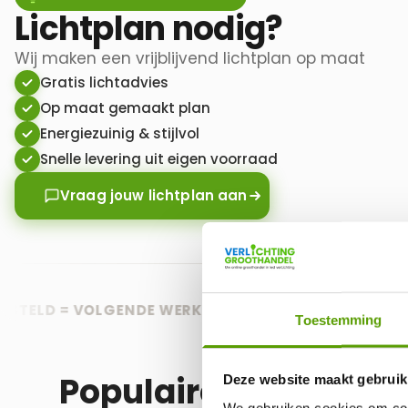
Lichtplan nodig?
Wij maken een vrijblijvend lichtplan op maat
Gratis lichtadvies
Op maat gemaakt plan
Energiezuinig & stijlvol
Snelle levering uit eigen voorraad
Vraag jouw lichtplan aan
ELD = VOLGENDE WERKDAG IN HUIS
🟢 GRATIS BEZORG
Toestemming
Populaire producten
Deze website maakt gebruik
We gebruiken cookies om cont