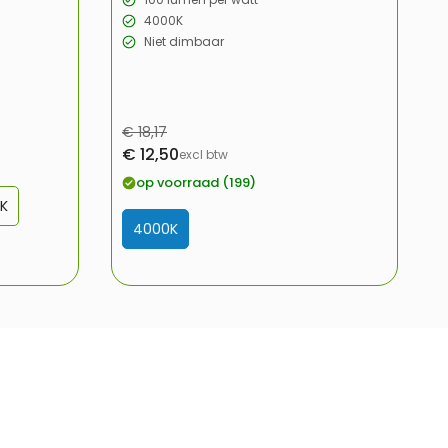
4000K
Niet dimbaar
Normale
€ 18,17
Verkoopprijs
€ 12,50
prijs
excl btw
op voorraad (199)
K
4000K