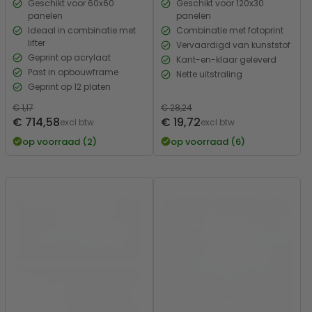
Geschikt voor 60x60
Geschikt voor 120x30
panelen
panelen
Ideaal in combinatie met
Combinatie met fotoprint
lifter
Vervaardigd van kunststof
Geprint op acrylaat
Kant-en-klaar geleverd
Past in opbouwframe
Nette uitstraling
Geprint op 12 platen
Normale
€ 1,17
Normale
€ 28,24
Verkoopprijs
Verkoopprijs
€ 714,58
€ 19,72
prijs
excl btw
prijs
excl btw
op voorraad (2)
op voorraad (6)
-38%
-30%