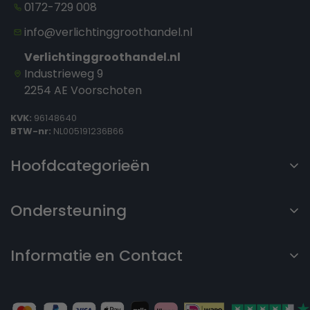
0172-729 008
info@verlichtinggroothandel.nl
Verlichtinggroothandel.nl
Industrieweg 9
2254 AE Voorschoten
KVK:
96148640
BTW-nr:
NL005191236B66
Hoofdcategorieën
Home
Ondersteuning
LED PANELEN
Privacybeleid
DOWNLIGHTERS
Informatie en Contact
Terugbetalingsbeleid
HIGHBAYS
LED Installatie Service
Algemene voorwaarden
LICHTLIJNEN
Garantie & Service
Verzendbeleid