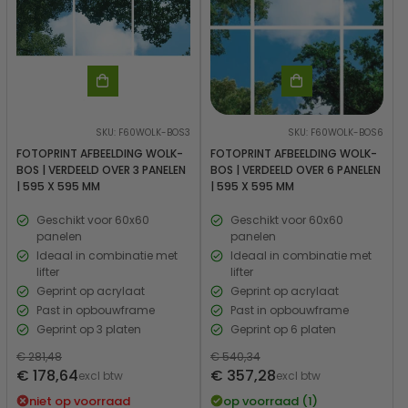
SKU: F60WOLK-BOS3
SKU: F60WOLK-BOS6
FOTOPRINT AFBEELDING WOLK-
FOTOPRINT AFBEELDING WOLK-
BOS | VERDEELD OVER 3 PANELEN
BOS | VERDEELD OVER 6 PANELEN
| 595 X 595 MM
| 595 X 595 MM
Geschikt voor 60x60
Geschikt voor 60x60
panelen
panelen
Ideaal in combinatie met
Ideaal in combinatie met
lifter
lifter
Geprint op acrylaat
Geprint op acrylaat
Past in opbouwframe
Past in opbouwframe
Geprint op 3 platen
Geprint op 6 platen
Normale
€ 281,48
Normale
€ 540,34
Verkoopprijs
Verkoopprijs
€ 178,64
€ 357,28
prijs
excl btw
prijs
excl btw
niet op voorraad
op voorraad (1)