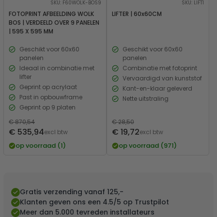
SKU: F60WOLK-BOS9
SKU: LIFT1
FOTOPRINT AFBEELDING WOLK
LIFTER | 60x60CM
BOS | VERDEELD OVER 9 PANELEN
| 595 X 595 MM
Geschikt voor 60x60
Geschikt voor 60x60
panelen
panelen
Ideaal in combinatie met
Combinatie met fotoprint
lifter
Vervaardigd van kunststof
Geprint op acrylaat
Kant-en-klaar geleverd
Past in opbouwframe
Nette uitstraling
Geprint op 9 platen
Normale
€ 870,54
Normale
€ 28,50
Verkoopprijs
Verkoopprijs
€ 535,94
€ 19,72
prijs
excl btw
prijs
excl btw
op voorraad (1)
op voorraad (971)
Gratis verzending vanaf 125,-
Klanten geven ons een 4.5/5 op Trustpilot
Meer dan 5.000 tevreden installateurs