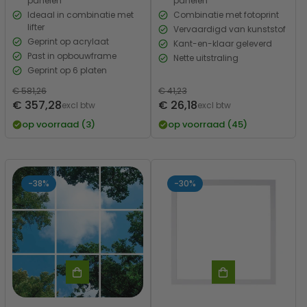
panelen
panelen
Ideaal in combinatie met
Combinatie met fotoprint
lifter
Vervaardigd van kunststof
Geprint op acrylaat
Kant-en-klaar geleverd
Past in opbouwframe
Nette uitstraling
Geprint op 6 platen
Normale
€ 581,26
Normale
€ 41,23
Verkoopprijs
Verkoopprijs
€ 357,28
€ 26,18
prijs
excl btw
prijs
excl btw
op voorraad (3)
op voorraad (45)
-38%
-30%