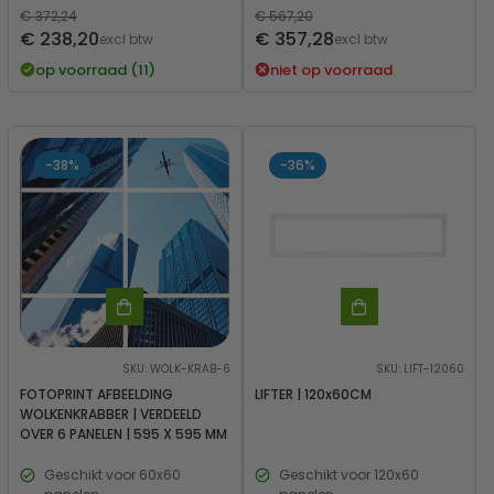
Normale
€ 372,24
Normale
€ 567,20
Verkoopprijs
Verkoopprijs
€ 238,20
€ 357,28
prijs
excl btw
prijs
excl btw
op voorraad (11)
niet op voorraad
-38%
-36%
SKU: WOLK-KRAB-6
SKU: LIFT-12060
FOTOPRINT AFBEELDING
LIFTER | 120x60CM
WOLKENKRABBER | VERDEELD
OVER 6 PANELEN | 595 X 595 MM
Geschikt voor 60x60
Geschikt voor 120x60