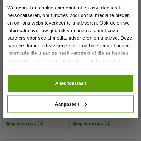
We gebruiken cookies om content en advertenties te
Welkom bij Verlichtinggroothandel!
personaliseren, om functies voor social media te bieden
en om ons websiteverkeer te analyseren. Ook delen we
Schrijf je in voor onze nieuwsbrief en ontvang 5%
informatie over uw gebruik van onze site met onze
SKU: F60WOLK9
SKU: F60WOLK6
korting op je eerste bestelling.
partners voor social media, adverteren en analyse. Deze
FOTOPRINT AFBEELDING WOLK |
FOTOPRINT AFBEELDING WOLK |
VERDEELD OVER 9 PANELEN | 595
VERDEELD OVER 6 PANELEN | 595
partners kunnen deze gegevens combineren met andere
Email
X 595 MM
X 595 MM
informatie die u aan ze heeft verstrekt of die ze hebben
verzameld op basis van uw gebruik van hun services.
Geschikt voor 60x60
Geschikt voor 60x60
panelen
panelen
Ontvang 5% korting
Ideaal in combinatie met
Ideaal in combinatie met
lifter
lifter
Alles toestaan
Geprint op acrylaat
Geprint op acrylaat
Past in opbouwframe
Past in opbouwframe
Geprint op 9 platen
Geprint op 6 platen
Aanpassen
Normale
€ 807,74
Normale
€ 519,28
Verkoopprijs
Verkoopprijs
€ 535,94
€ 357,28
prijs
excl btw
prijs
excl btw
op voorraad (5)
op voorraad (5)