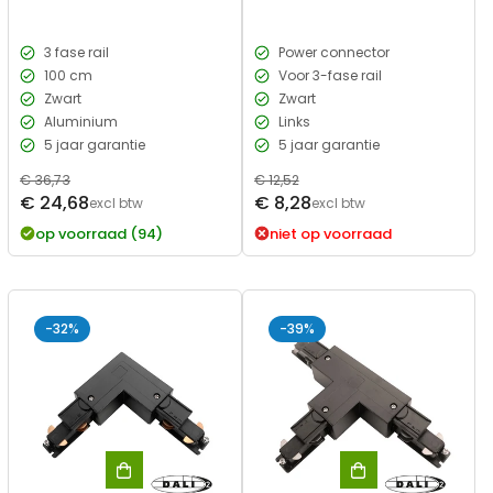
3 fase rail
Power connector
100 cm
Voor 3-fase rail
Zwart
Zwart
Aluminium
Links
5 jaar garantie
5 jaar garantie
Normale
€ 36,73
Normale
€ 12,52
Verkoopprijs
Verkoopprijs
€ 24,68
€ 8,28
prijs
excl btw
prijs
excl btw
op voorraad (94)
niet op voorraad
-32%
-39%