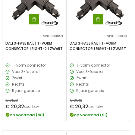
SKU: 808853
SKU: 808839
DALI 3-FASE RAIL | T-VORM
DALI 3-FASE RAIL | T-VORM
CONNECTOR | RIGHT-2 | ZWART
CONNECTOR | RIGHT-1 | ZWART
T-vorm connector
T-vorm connector
Voor 3-fase rail
Voor 3-fase rail
Zwart
Zwart
Rechts
Rechts
5 jaar garantie
5 jaar garantie
Normale
€ 31,29
Normale
€ 31,42
Verkoopprijs
Verkoopprijs
€ 20,32
€ 20,32
prijs
excl btw
prijs
excl btw
op voorraad (98)
op voorraad (91)