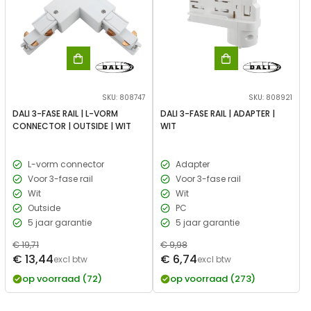
SKU: 808747
SKU: 808921
DALI 3-FASE RAIL | L-VORM
DALI 3-FASE RAIL | ADAPTER |
CONNECTOR | OUTSIDE | WIT
WIT
L-vorm connector
Adapter
Voor 3-fase rail
Voor 3-fase rail
Wit
Wit
Outside
PC
5 jaar garantie
5 jaar garantie
Normale
€ 19,71
Normale
€ 9,98
Verkoopprijs
Verkoopprijs
€ 13,44
€ 6,74
prijs
excl btw
prijs
excl btw
op voorraad (72)
op voorraad (273)