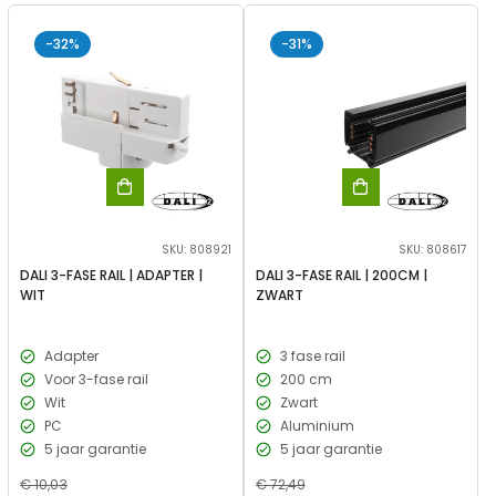
-32%
-31%
SKU: 808921
SKU: 808617
DALI 3-FASE RAIL | ADAPTER |
DALI 3-FASE RAIL | 200CM |
WIT
ZWART
Adapter
3 fase rail
Voor 3-fase rail
200 cm
Wit
Zwart
PC
Aluminium
5 jaar garantie
5 jaar garantie
Normale
€ 10,03
Normale
€ 72,49