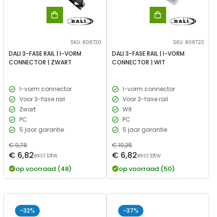
SKU: 808730
SKU: 808723
DALI 3-FASE RAIL | I-VORM
DALI 3-FASE RAIL | I-VORM
CONNECTOR | ZWART
CONNECTOR | WIT
I-vorm connector
I-vorm connector
Voor 3-fase rail
Voor 3-fase rail
Zwart
Wit
PC
PC
5 jaar garantie
5 jaar garantie
Normale
€ 9,78
Normale
€ 10,25
Verkoopprijs
Verkoopprijs
€ 6,82
€ 6,82
prijs
excl btw
prijs
excl btw
op voorraad (48)
op voorraad (50)
-32%
-37%