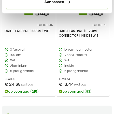
Aanpassen
SKU: 808587
SKU: 808761
DALI 3-FASE RAIL | 100CM | WIT
DALI 3-FASE RAIL | L-VORM
CONNECTOR | INSIDE | WIT
3 fase rail
L-vorm connector
100 cm
Voor 3-fase rail
Wit
Wit
Aluminium
Inside
5 jaar garantie
5 jaar garantie
Normale
€ 40,71
Normale
€ 20,74
Verkoopprijs
Verkoopprijs
€ 24,68
€ 13,44
prijs
excl btw
prijs
excl btw
op voorraad (215)
op voorraad (93)