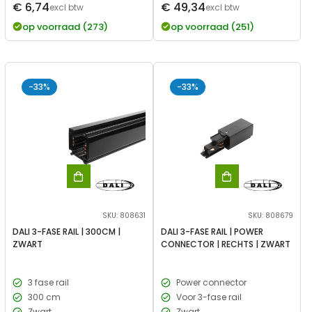
Verkoopprijs
Verkoopprijs
€ 6,74
€ 49,34
prijs
excl btw
prijs
excl btw
op voorraad (273)
op voorraad (251)
-33%
-33%
SKU: 808631
SKU: 808679
DALI 3-FASE RAIL | 300CM |
DALI 3-FASE RAIL | POWER
ZWART
CONNECTOR | RECHTS | ZWART
3 fase rail
Power connector
300 cm
Voor 3-fase rail
Zwart
Zwart