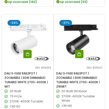
op voorraad (162)
op voorraad (93)
-34%
-37%
SKU: 809034
SKU: 809027
DALI 3-FASE RAILSPOT |
DALI 3-FASE RAILSPOT |
ZOOMABLE | 30W DIMMABLE|
ZOOMABLE | 30W DIMMABLE|
TUNABLE WHITE 2700-4000K |
TUNABLE WHITE 2700-4000K |
WIT
ZWART
30 Watt
30 Watt Dimbaar
75 lm/w
2700K-4000K Tunable
White
2700K-4000K Tunable
CRI>90
CRI>90