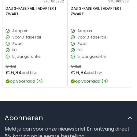
SKU: 808952
SKU: 808952
DALI 3-FASE RAIL | ADAPTER |
DALI 3-FASE RAIL | ADAPTER |
ZWART
ZWART
Adapter
Adapter
Voor 3-fase rail
Voor 3-fase rail
Zwart
Zwart
PC
PC
5 jaar garantie
5 jaar garantie
Normale
€ 11,12
Normale
€ 11,21
Verkoopprijs
Verkoopprijs
€ 6,84
€ 6,84
prijs
excl btw
prijs
excl btw
op voorraad (4)
op voorraad (4)
Abonneren
Meld je aan voor onze nieuwsbrief En ontvang direct
5% korting op je eerste bestelling