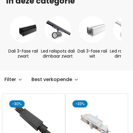
In deze categorie
Dali 3-fase rail
Led railspots dali
Dali 3-fase rail
Led railspot
zwart
dimbaar zwart
wit
dimbaar 
Filter
Best verkopende
-30%
-33%