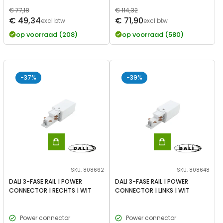
Normale
€ 77,18
Normale
€ 114,32
Verkoopprijs
Verkoopprijs
€ 49,34
€ 71,90
prijs
excl btw
prijs
excl btw
op voorraad (208)
op voorraad (580)
-37%
-39%
SKU: 808662
SKU: 808648
DALI 3-FASE RAIL | POWER
DALI 3-FASE RAIL | POWER
CONNECTOR | RECHTS | WIT
CONNECTOR | LINKS | WIT
Power connector
Power connector