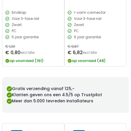
Eindkap
I-vorm connector
Voor 3-fase rail
Voor 3-fase rail
Zwart
Zwart
PC
PC
5 jaar garantie
5 jaar garantie
Normale
€ 1,20
Normale
€ 9,87
Verkoopprijs
Verkoopprijs
€ 0,80
€ 6,82
prijs
excl btw
prijs
excl btw
op voorraad (161)
op voorraad (48)
Gratis verzending vanaf 125,-
Klanten geven ons een 4.5/5 op Trustpilot
Meer dan 5.000 tevreden installateurs