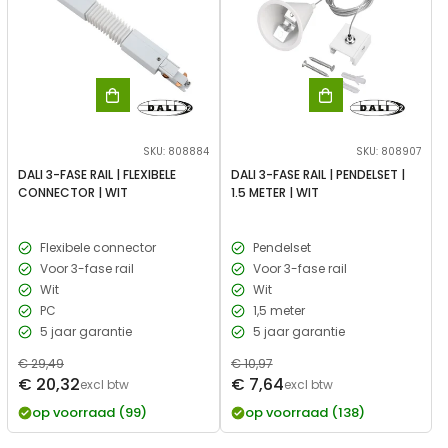
SKU: 808884
SKU: 808907
DALI 3-FASE RAIL | FLEXIBELE
DALI 3-FASE RAIL | PENDELSET |
CONNECTOR | WIT
1.5 METER | WIT
Flexibele connector
Pendelset
Voor 3-fase rail
Voor 3-fase rail
Wit
Wit
PC
1,5 meter
5 jaar garantie
5 jaar garantie
Normale
€ 29,49
Normale
€ 10,97
Verkoopprijs
Verkoopprijs
€ 20,32
€ 7,64
prijs
excl btw
prijs
excl btw
op voorraad (99)
op voorraad (138)