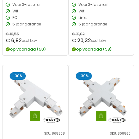
Voor 3-fase rail
Voor 3-fase rail
Wit
Wit
PC
Links
5 jaar garantie
5 jaar garantie
Normale
€ 10,55
Normale
€ 31,82
Verkoopprijs
Verkoopprijs
€ 6,82
€ 20,32
prijs
excl btw
prijs
excl btw
op voorraad (50)
op voorraad (98)
-30%
-39%
SKU: 808808
SKU: 808860