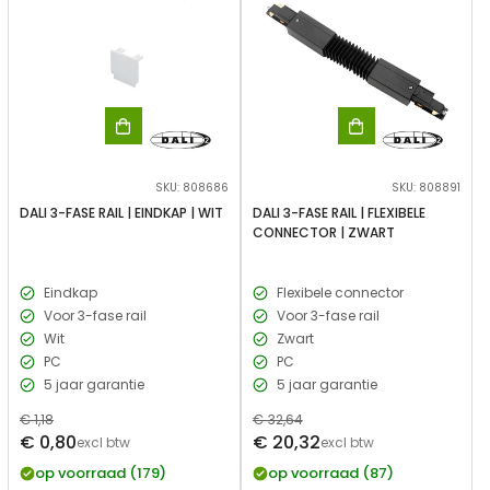
SKU: 808686
SKU: 808891
DALI 3-FASE RAIL | EINDKAP | WIT
DALI 3-FASE RAIL | FLEXIBELE
CONNECTOR | ZWART
Eindkap
Flexibele connector
Voor 3-fase rail
Voor 3-fase rail
Wit
Zwart
PC
PC
5 jaar garantie
5 jaar garantie
Normale
€ 1,18
Normale
€ 32,64
Verkoopprijs
Verkoopprijs
€ 0,80
€ 20,32
prijs
excl btw
prijs
excl btw
op voorraad (179)
op voorraad (87)