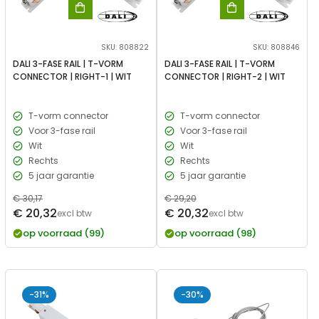
SKU: 808822
SKU: 808846
DALI 3-FASE RAIL | T-VORM
DALI 3-FASE RAIL | T-VORM
CONNECTOR | RIGHT-1 | WIT
CONNECTOR | RIGHT-2 | WIT
T-vorm connector
T-vorm connector
Voor 3-fase rail
Voor 3-fase rail
Wit
Wit
Rechts
Rechts
5 jaar garantie
5 jaar garantie
Normale
€ 30,17
Normale
€ 29,20
Verkoopprijs
Verkoopprijs
€ 20,32
€ 20,32
prijs
excl btw
prijs
excl btw
op voorraad (99)
op voorraad (98)
-31%
-30%