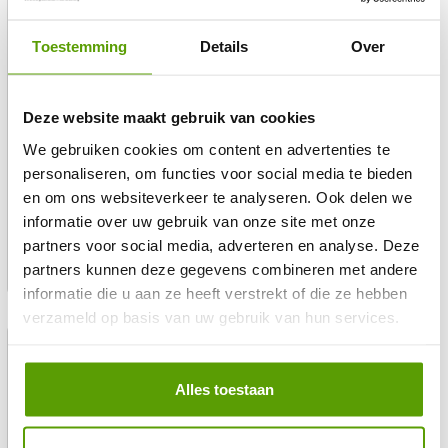
| 10W-20W-30W | ZWART |
| 10W-20W-30W | WIT |
DIMBAAR | CCT
DIMBAAR | CCT
Toestemming
Details
Over
10W/20W/30W
10W/20W/30W
75-90 lm/W
75-90 lm/W
CRI>90
CRI>90
Deze website maakt gebruik van cookies
CCT via DALI
CCT via DALI
We gebruiken cookies om content en advertenties te
5 jaar garantie
5 jaar garantie
personaliseren, om functies voor social media te bieden
Normale
€ 146,64
Normale
€ 146,64
en om ons websiteverkeer te analyseren. Ook delen we
Verkoopprijs
Verkoopprijs
€ 65,62
€ 65,62
prijs
excl btw
prijs
excl btw
informatie over uw gebruik van onze site met onze
op voorraad (630)
op voorraad (625)
partners voor social media, adverteren en analyse. Deze
partners kunnen deze gegevens combineren met andere
CCT-SWITCH
CCT
informatie die u aan ze heeft verstrekt of die ze hebben
verzameld op basis van uw gebruik van hun services.
-39%
-35%
Alles toestaan