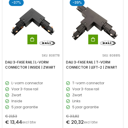
-37%
-39%
SKU: 808778
SKU: 808815
DALI 3-FASE RAIL | L-VORM
DALI 3-FASE RAIL | T-VORM
CONNECTOR | INSIDE | ZWART
CONNECTOR | LEFT-2 | ZWART
L-vorm connector
T-vorm connector
Voor 3-fase rail
Voor 3-fase rail
Zwart
Zwart
Inside
Links
5 jaar garantie
5 jaar garantie
Normale
€ 21,53
Normale
€ 33,82
Verkoopprijs
Verkoopprijs
€ 13,44
€ 20,32
prijs
excl btw
prijs
excl btw