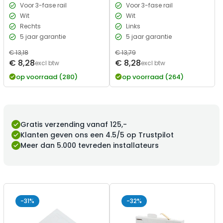
Voor 3-fase rail
Voor 3-fase rail
Wit
Wit
Rechts
Links
5 jaar garantie
5 jaar garantie
Normale
€ 13,18
Normale
€ 13,79
Verkoopprijs
Verkoopprijs
€ 8,28
€ 8,28
prijs
excl btw
prijs
excl btw
op voorraad (280)
op voorraad (264)
Gratis verzending vanaf 125,-
Klanten geven ons een 4.5/5 op Trustpilot
Meer dan 5.000 tevreden installateurs
-31%
-32%