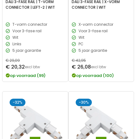
DALI 3-FASE RAIL | T-VORM
DALI 3-FASE RAIL | X-VORM
CONNECTOR | LEFT-2 | WIT
CONNECTOR | WIT
T-vorm connector
X-vorm connector
Voor 3-fase rail
Voor 3-fase rail
Wit
Wit
Links
PC
5 jaar garantie
5 jaar garantie
Normale
€ 29,09
Normale
€ 42,95
Verkoopprijs
Verkoopprijs
€ 20,32
€ 26,08
prijs
excl btw
prijs
excl btw
op voorraad (99)
op voorraad (100)
-32%
-30%