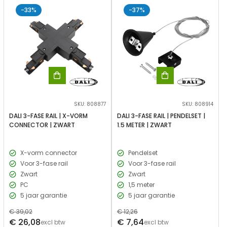
-33%
-37%
SKU: 808877
SKU: 808914
DALI 3-FASE RAIL | X-VORM
DALI 3-FASE RAIL | PENDELSET |
CONNECTOR | ZWART
1.5 METER | ZWART
X-vorm connector
Pendelset
Voor 3-fase rail
Voor 3-fase rail
Zwart
Zwart
PC
1,5 meter
5 jaar garantie
5 jaar garantie
Normale
€ 39,02
Normale
€ 12,26
Verkoopprijs
Verkoopprijs
€ 26,08
€ 7,64
prijs
excl btw
prijs
excl btw