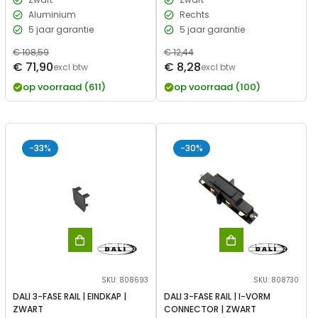
Aluminium
Rechts
5 jaar garantie
5 jaar garantie
Normale
€ 108,59
Normale
€ 12,44
Verkoopprijs
Verkoopprijs
€ 71,90
€ 8,28
prijs
excl btw
prijs
excl btw
op voorraad (611)
op voorraad (100)
-33%
-30%
SKU: 808693
SKU: 808730
DALI 3-FASE RAIL | EINDKAP |
DALI 3-FASE RAIL | I-VORM
ZWART
CONNECTOR | ZWART