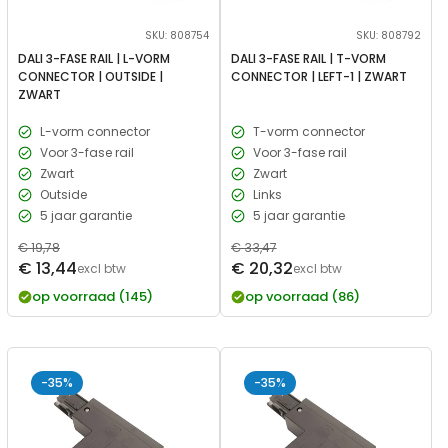
SKU: 808754
SKU: 808792
DALI 3-FASE RAIL | L-VORM
DALI 3-FASE RAIL | T-VORM
CONNECTOR | OUTSIDE |
CONNECTOR | LEFT-1 | ZWART
ZWART
L-vorm connector
T-vorm connector
Voor 3-fase rail
Voor 3-fase rail
Zwart
Zwart
Outside
Links
5 jaar garantie
5 jaar garantie
Normale
€ 19,78
Normale
€ 33,47
Verkoopprijs
Verkoopprijs
€ 13,44
€ 20,32
prijs
excl btw
prijs
excl btw
op voorraad (145)
op voorraad (86)
-35%
-35%