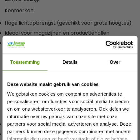
Kenmerken:
Hoge lichtopbrengst (geschikt voor grote hoogtes)
Ideaal voor magazijnen en productiehallen
Efficiënte verlichting van grote oppervlaktes
Bekijk hier onze LED Highbays voor magazijnen.
Toestemming
Details
Over
LED batten en waterdichte TL verlichting
LED batten armaturen (ook wel waterdichte TL
Deze website maakt gebruik van cookies
verlichting) zijn perfect voor magazijnen waar
robuuste en betrouwbare verlichting nodig is. Denk
We gebruiken cookies om content en advertenties te
aan gangpaden, opslagruimtes en laadzones.
Welkom bij Verlichtinggroothandel!
personaliseren, om functies voor social media te bieden
en om ons websiteverkeer te analyseren. Ook delen we
Voordelen:
Schrijf je in voor onze nieuwsbrief en ontvang 5%
informatie over uw gebruik van onze site met onze
korting op je eerste bestelling.
Bestand tegen stof en vocht (IP65/IP66)
partners voor social media, adverteren en analyse. Deze
partners kunnen deze gegevens combineren met andere
Ideaal voor industriële omgevingen
Email
informatie die u aan ze heeft verstrekt of die ze hebben