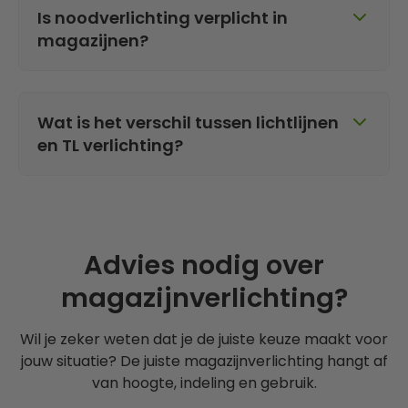
Is noodverlichting verplicht in
magazijnen?
Ja, in de meeste gevallen is noodverlichting
verplicht volgens de geldende veiligheidsnormen.
Wat is het verschil tussen lichtlijnen
en TL verlichting?
Lichtlijnen zijn modulaire systemen voor grote
oppervlaktes, terwijl TL verlichting vaak wordt
gebruikt voor kleinere of lineaire toepassingen.
Advies nodig over
magazijnverlichting?
Wil je zeker weten dat je de juiste keuze maakt voor
jouw situatie? De juiste magazijnverlichting hangt af
van hoogte, indeling en gebruik.