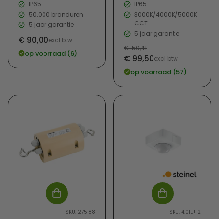
IP65
IP65
50.000 branduren
3000K/4000K/5000K
CCT
5 jaar garantie
5 jaar garantie
€ 90,00
excl btw
Verkoopprijs
Normale
€ 150,41
op voorraad (6)
Verkoopprijs
€ 99,50
prijs
excl btw
op voorraad (57)
-
SKU: 275188
SKU: 4.01E+12