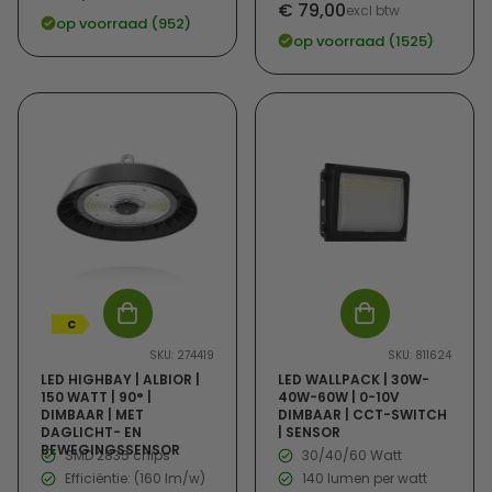
Verkoopprijs
€ 79,00
prijs
excl btw
op voorraad (952)
op voorraad (1525)
C
SKU: 274419
SKU: 811624
LED HIGHBAY | ALBIOR |
LED WALLPACK | 30W-
150 WATT | 90° |
40W-60W | 0-10V
DIMBAAR | MET
DIMBAAR | CCT-SWITCH
DAGLICHT- EN
| SENSOR
BEWEGINGSSENSOR
SMD 2835 chips
30/40/60 Watt
Efficiëntie: (160 lm/w)
140 lumen per watt