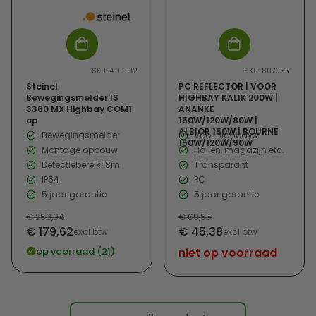
-
SKU: 4.01E+12
SKU: 807955
Steinel
PC REFLECTOR | VOOR
Bewegingsmelder IS
HIGHBAY KALIK 200W |
3360 MX Highbay COM1
ANANKE
op
150W/120W/80W |
ALBIOR 150W | BOURNE
Bewegingsmelder
Voor Highbays
150W/120W/90W
Montage opbouw
Hallen, magazijn etc.
Detectiebereik 18m
Transparant
IP54
PC
5 jaar garantie
5 jaar garantie
Normale
€ 258,04
Normale
€ 69,55
Verkoopprijs
Verkoopprijs
€ 179,62
€ 45,38
prijs
excl btw
prijs
excl btw
op voorraad (21)
niet op voorraad