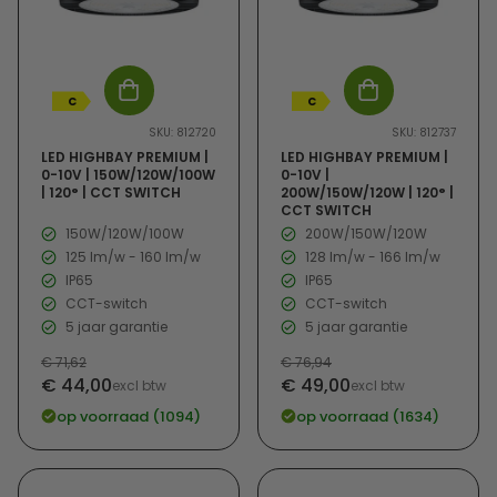
C
C
SKU: 812720
SKU: 812737
LED HIGHBAY PREMIUM |
LED HIGHBAY PREMIUM |
0-10V | 150W/120W/100W
0-10V |
| 120° | CCT SWITCH
200W/150W/120W | 120° |
CCT SWITCH
150W/120W/100W
200W/150W/120W
125 lm/w - 160 lm/w
128 lm/w - 166 lm/w
IP65
IP65
CCT-switch
CCT-switch
5 jaar garantie
5 jaar garantie
Normale
€ 71,62
Normale
€ 76,94
Verkoopprijs
Verkoopprijs
€ 44,00
€ 49,00
prijs
excl btw
prijs
excl btw
op voorraad (1094)
op voorraad (1634)