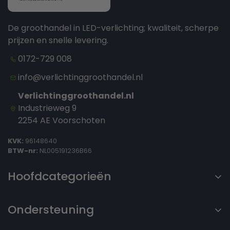
De groothandel in LED-verlichting; kwaliteit, scherpe
prijzen en snelle levering.
0172-729 008
info@verlichtinggroothandel.nl
Verlichtinggroothandel.nl
Industrieweg 9
2254 AE Voorschoten
KVK:
96148640
BTW-nr:
NL005191236B66
Hoofdcategorieën
Home
Ondersteuning
LED PANELEN