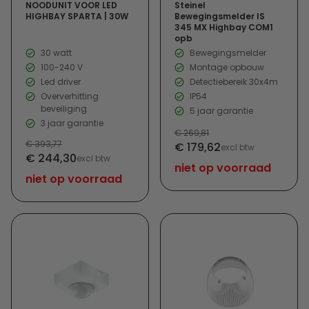
NOODUNIT VOOR LED
Steinel
HIGHBAY SPARTA | 30W
Bewegingsmelder IS
345 MX Highbay COM1
opb
30 watt
Bewegingsmelder
100-240 V
Montage opbouw
Led driver
Detectiebereik 30x4m
Oververhitting
IP54
beveiliging
5 jaar garantie
3 jaar garantie
Normale
€ 269,81
Verkoopprijs
Normale
€ 393,77
€ 179,62
prijs
excl btw
Verkoopprijs
€ 244,30
prijs
excl btw
niet op voorraad
niet op voorraad