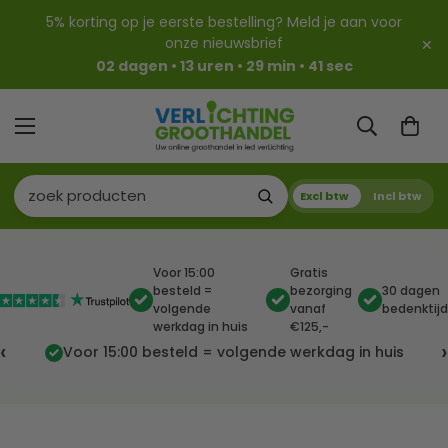
5% korting op je eerste bestelling? Meld je aan voor
onze nieuwsbrief
✕
02 dagen • 13 uren • 29 min • 39 sec
Excl btw
Incl btw
Voor 15:00
Gratis
besteld =
bezorging
30 dagen
volgende
vanaf
bedenktijd
werkdag in huis
€125,-
‹
›
Voor 15:00 besteld = volgende werkdag in huis