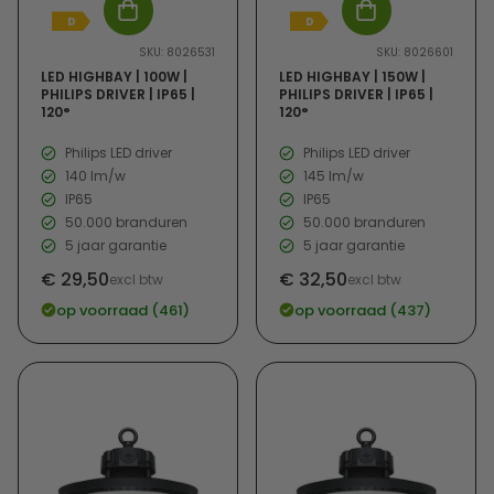
D
D
SKU: 8026531
SKU: 8026601
LED HIGHBAY | 100W |
LED HIGHBAY | 150W |
PHILIPS DRIVER | IP65 |
PHILIPS DRIVER | IP65 |
120°
120°
Philips LED driver
Philips LED driver
140 lm/w
145 lm/w
IP65
IP65
50.000 branduren
50.000 branduren
5 jaar garantie
5 jaar garantie
€ 29,50
€ 32,50
excl btw
excl btw
Verkoopprijs
Verkoopprijs
op voorraad (461)
op voorraad (437)