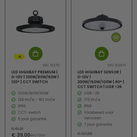
C
SKU: 812713
SKU: 812874
LED HIGHBAY PREMIUM |
LED HIGHBAY SENSOR |
0-10V | 100W/80W/60W |
0-10V |
120° | CCT SWITCH
200W/150W/100W | 90° |
CCT SWITCH | UGR <26
100W/80W/60W
UGR <25
128 lm/w - 162 lm/w
170 lm/w
IP65
IP66
CCT-switch
Voorbereid voor
sensoren
5 jaar garantie
7 jaar garantie
Normale
€ 61,31
Verkoopprijs
Normale
€ 127,65
€ 39,00
prijs
excl btw