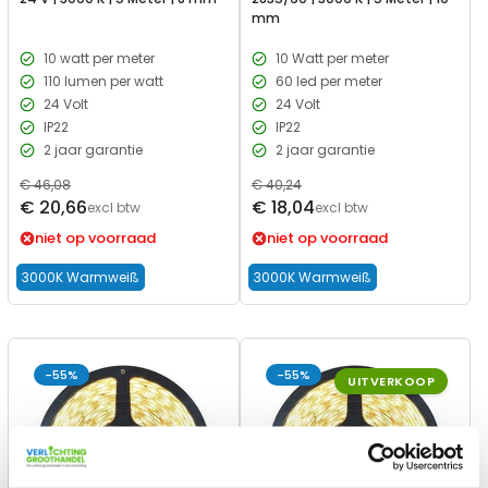
mm
10 watt per meter
10 Watt per meter
110 lumen per watt
60 led per meter
24 Volt
24 Volt
IP22
IP22
2 jaar garantie
2 jaar garantie
Regulärer
€ 46,08
Regulärer
€ 40,24
Verkaufspreis
Verkaufspreis
€ 20,66
€ 18,04
Preis
excl btw
Preis
excl btw
niet op voorraad
niet op voorraad
3000K Warmweiß
3000K Warmweiß
-55%
-55%
UITVERKOOP