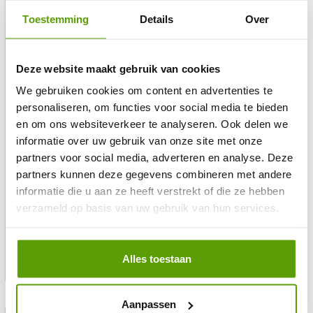
Toestemming
Details
Over
SKU: 2835/60-12V-IP22-3000K
SKU: 5050/60-24v-IP22-3000K
Deze website maakt gebruik van cookies
LED-Streifen | IP22 | 12 V |
LED-Streifen | IP22 | 24 V |
2835/60 | 3000 K | 5 Meter | 8
5050/60 | 3000 K | 5 Meter | 10
We gebruiken cookies om content en advertenties te
mm
mm
personaliseren, om functies voor social media te bieden
en om ons websiteverkeer te analyseren. Ook delen we
10 watt per meter
10 watt per meter
60 led per meter
74 lumen per watt
informatie over uw gebruik van onze site met onze
12 Volt
24 Volt
partners voor social media, adverteren en analyse. Deze
IP22
IP22
partners kunnen deze gegevens combineren met andere
2 jaar garantie
2 jaar garantie
informatie die u aan ze heeft verstrekt of die ze hebben
Regulärer
€ 37,90
Regulärer
€ 42,96
verzameld op basis van uw gebruik van hun services.
Verkaufspreis
Verkaufspreis
€ 16,98
€ 19,26
Preis
excl btw
Preis
excl btw
niet op voorraad
niet op voorraad
Alles toestaan
3000K Warmweiß
3000K Warmweiß
Aanpassen