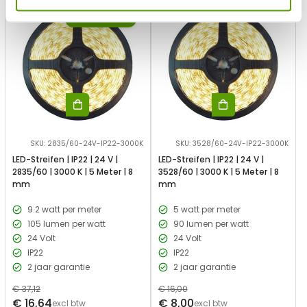
-55%
-50%
UITVERKOOP
SKU: 2835/60-24V-IP22-3000K
SKU: 3528/60-24V-IP22-3000K
LED-Streifen | IP22 | 24 V |
LED-Streifen | IP22 | 24 V |
2835/60 | 3000 K | 5 Meter | 8
3528/60 | 3000 K | 5 Meter | 8
mm
mm
9.2 watt per meter
5 watt per meter
105 lumen per watt
90 lumen per watt
24 Volt
24 Volt
IP22
IP22
2 jaar garantie
2 jaar garantie
Regulärer
€ 37,12
Regulärer
€ 16,00
Verkaufspreis
Verkaufspreis
€ 16,64
€ 8,00
Preis
excl btw
Preis
excl btw