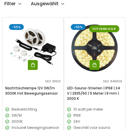
Filter
Ausgewählt
-55%
-55%
UITVERKOOP
SKU: 811631
SKU: 848858
Nachttischlampe 12V 3W/m
LED-Sauna-Streifen | IP68 | 24
3000K mit Bewegungssensor
V | 2835/60 | 5 Meter | 8 mm |
3000 K
Bedverlichting
10 watt per meter
3W/M
IP68
3000K
24V
Inclusief bewegingssensor
Geschikt voor sauna